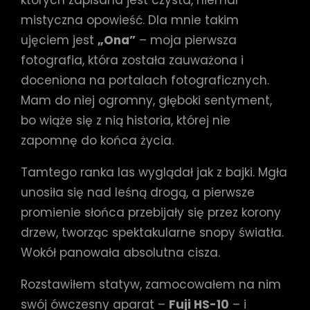
których zapisana jest czysta, niemal
mistyczna opowieść. Dla mnie takim
ujęciem jest
„Ona”
– moja pierwsza
fotografia, która została zauważona i
doceniona na portalach fotograficznych.
Mam do niej ogromny, głęboki sentyment,
bo wiąże się z nią historia, której nie
zapomnę do końca życia.
Tamtego ranka las wyglądał jak z bajki. Mgła
unosiła się nad leśną drogą, a pierwsze
promienie słońca przebijały się przez korony
drzew, tworząc spektakularne snopy światła.
Wokół panowała absolutna cisza.
Rozstawiłem statyw, zamocowałem na nim
swój ówczesny aparat –
Fuji HS-10
– i