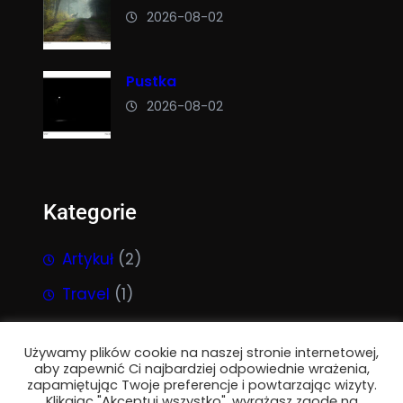
2026-08-02
Pustka
2026-08-02
Kategorie
Artykuł
(2)
Travel
(1)
Używamy plików cookie na naszej stronie internetowej,
aby zapewnić Ci najbardziej odpowiednie wrażenia,
zapamiętując Twoje preferencje i powtarzając wizyty.
Klikając "Akceptuj wszystko", wyrażasz zgodę na