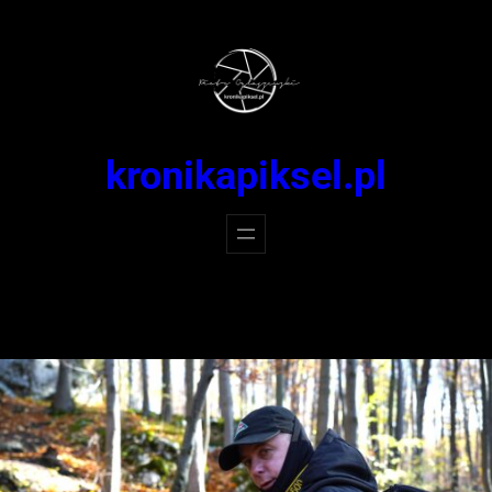
Przejdź
do
treści
kronikapiksel.pl