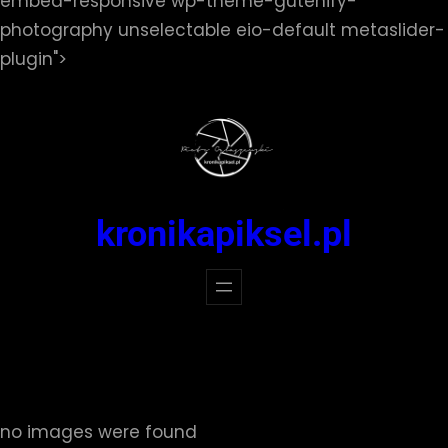
embed-responsive wp-theme-gutenify-
photography unselectable eio-default metaslider-
Przejdź
plugin">
do
treści
kronikapiksel.pl
no images were found