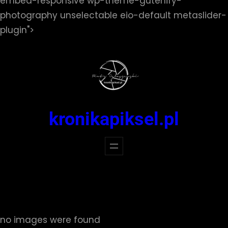
embed-responsive wp-theme-gutenify-
photography unselectable eio-default metaslider-
Przejdź
plugin">
do
treści
kronikapiksel.pl
no images were found