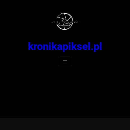
Przejdź
do
treści
kronikapiksel.pl