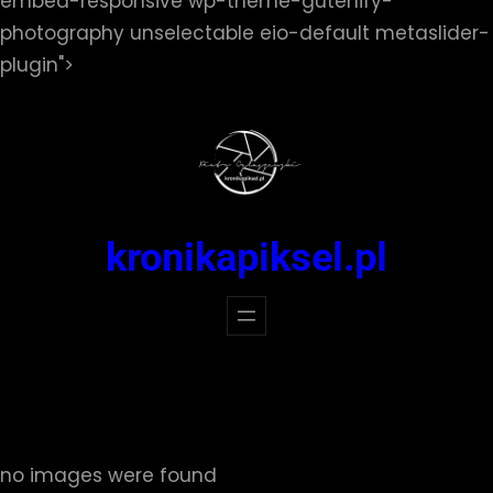
embed-responsive wp-theme-gutenify-
photography unselectable eio-default metaslider-
Przejdź
plugin">
do
treści
kronikapiksel.pl
no images were found