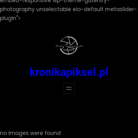
embed-responsive wp-theme-gutenify-
photography unselectable eio-default metaslider-
Przejdź
plugin">
do
treści
kronikapiksel.pl
no images were found