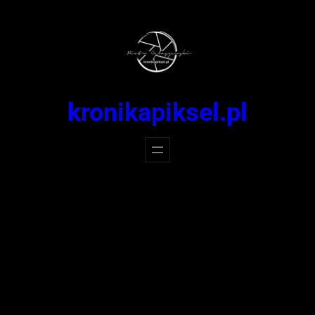
Przejdź
do
treści
kronikapiksel.pl