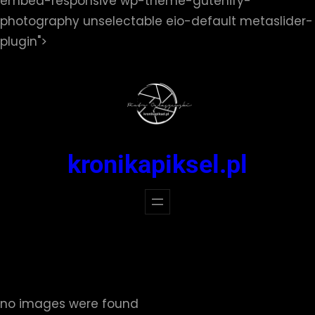
embed-responsive wp-theme-gutenify-
photography unselectable eio-default metaslider-
Przejdź
plugin">
do
treści
kronikapiksel.pl
no images were found