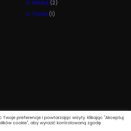
Artykuł
(2)
Travel
(1)
Twoje preferencje i powtarzając wizyty. Klikając "Akceptuj
plików cookie", aby wyrazić kontrolowaną zgodę