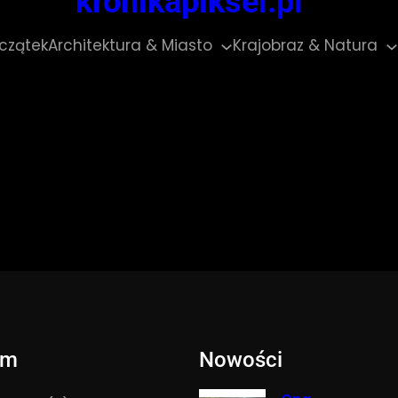
kronikapiksel.pl
czątek
Architektura & Miasto
Krajobraz & Natura
um
Nowości