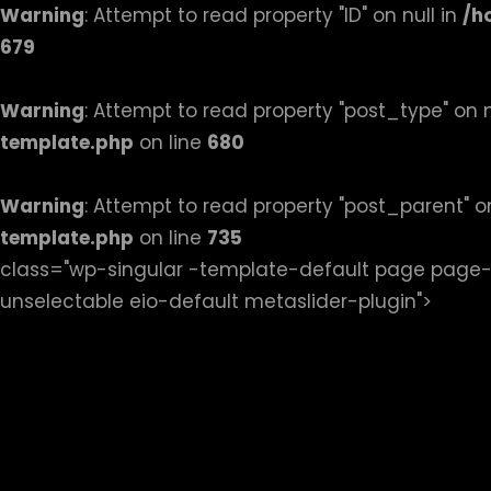
Warning
: Attempt to read property "ID" on null in
/h
679
Warning
: Attempt to read property "post_type" on n
template.php
on line
680
Warning
: Attempt to read property "post_parent" on
template.php
on line
735
class="wp-singular -template-default page pag
Przejd
unselectable eio-default metaslider-plugin">
do
treści