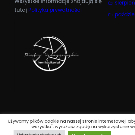
Wszystkie informacje znajdują się
sierpie
tutaj
Polityka prywatności
paździe
Używamy plików cookie na naszej stronie internetowej, aby
wszystko", wyrażasz zgodę na wykorzystanie ws
Ustawienia ciasteczek