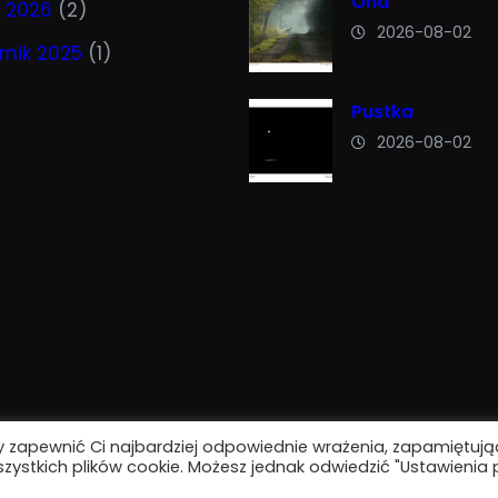
Ona
ń 2026
(2)
2026-08-02
rnik 2025
(1)
Pustka
2026-08-02
 zapewnić Ci najbardziej odpowiednie wrażenia, zapamiętując 
zystkich plików cookie. Możesz jednak odwiedzić "Ustawienia 
Własność Piotr Ogłaszewski – kronikapiksel.pl 2025