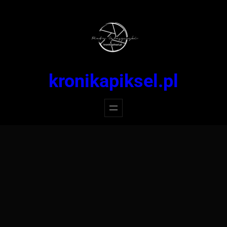
Przejdź
do
treści
kronikapiksel.pl