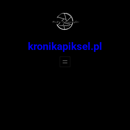
Przejdź
do
treści
kronikapiksel.pl