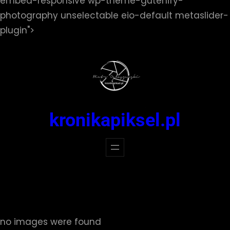
embed-responsive wp-theme-gutenify-
photography unselectable eio-default metaslider-
Przejdź
plugin">
do
treści
kronikapiksel.pl
no images were found