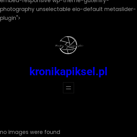
embed-responsive wp-theme-gutenify-
photography unselectable eio-default metaslider-
Przejdź
plugin">
do
treści
kronikapiksel.pl
no images were found